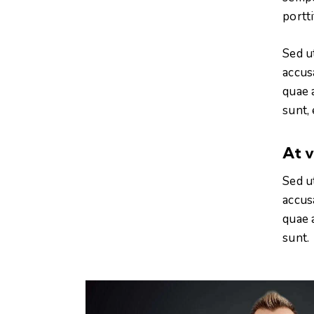
portti
Sed u
accus
quae a
sunt, 
At v
Sed u
accus
quae a
sunt.