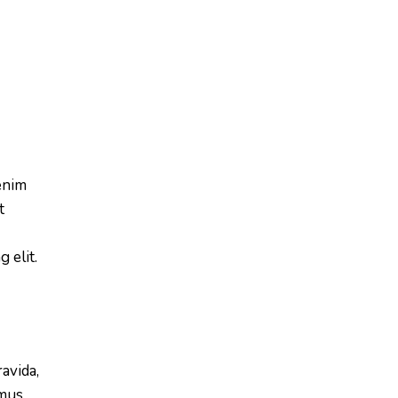
enim
t
 elit.
avida,
imus