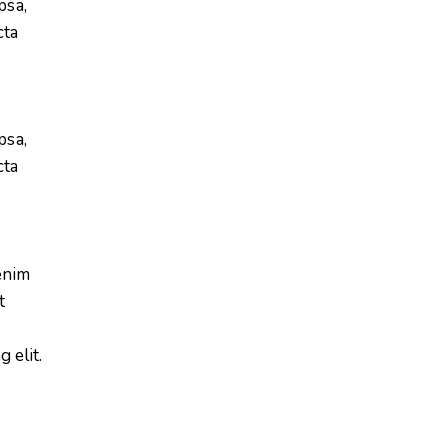
psa,
cta
psa,
cta
enim
t
 elit.