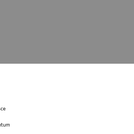
sce
entum