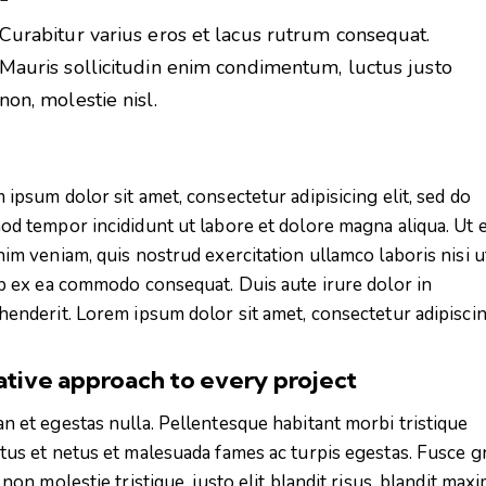
Curabitur varius eros et lacus rutrum consequat.
Mauris sollicitudin enim condimentum, luctus justo
non, molestie nisl.
 ipsum dolor sit amet, consectetur adipisicing elit, sed do
od tempor incididunt ut labore et dolore magna aliqua. Ut 
nim veniam, quis nostrud exercitation ullamco laboris nisi u
ip ex ea commodo consequat. Duis aute irure dolor in
henderit. Lorem ipsum dolor sit amet, consectetur adipiscing
tive approach to every project
n et egestas nulla. Pellentesque habitant morbi tristique
tus et netus et malesuada fames ac turpis egestas. Fusce gr
 non molestie tristique, justo elit blandit risus, blandit max